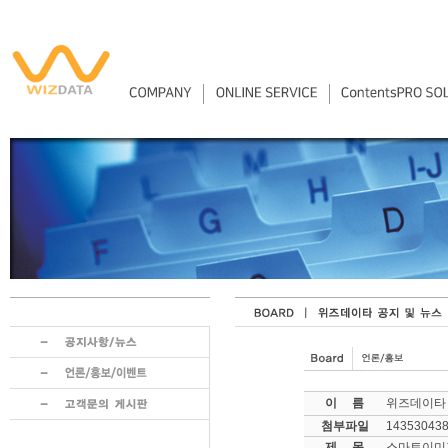
이 름
위즈데이타
첨부파일
143530438
제 목
스마트이미지